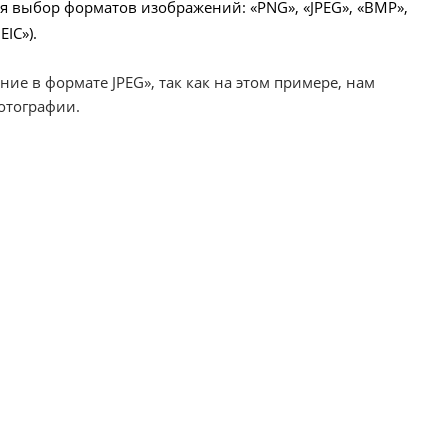
ся выбор форматов изображений: «PNG», «JPEG», «BMP»,
EIC»).
ие в формате JPEG», так как на этом примере, нам
отографии.