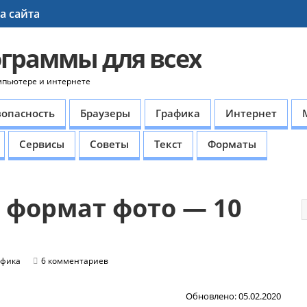
а сайта
ограммы для всех
мпьютере и интернете
зопасность
Браузеры
Графика
Интернет
Сервисы
Советы
Текст
Форматы
 формат фото — 10
афика
6 комментариев
Обновлено: 05.02.2020