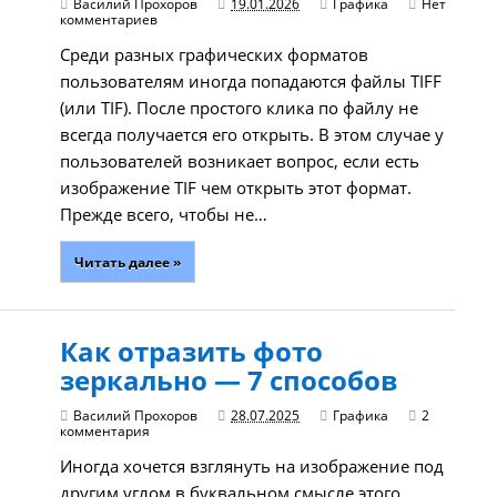
Василий Прохоров
19.01.2026
Графика
Нет
комментариев
Среди разных графических форматов
пользователям иногда попадаются файлы TIFF
(или TIF). После простого клика по файлу не
всегда получается его открыть. В этом случае у
пользователей возникает вопрос, если есть
изображение TIF чем открыть этот формат.
Прежде всего, чтобы не…
Читать далее »
Как отразить фото
зеркально — 7 способов
Василий Прохоров
28.07.2025
Графика
2
комментария
Иногда хочется взглянуть на изображение под
другим углом в буквальном смысле этого