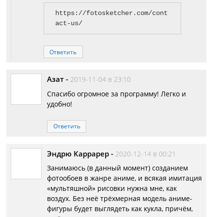
https://fotosketcher.com/cont
act-us/
Ответить
Азат
-
2019-11-04 в 23:10
Спасибо огромное за программу! Легко и
удобно!
Ответить
Эндрю Каррарер
-
2020-12-14 в 00:21
Занимаюсь (в данный момент) созданием
фотообоев в жанре аниме, и всякая имитация
«мультяшной» рисовки нужна мне, как
воздух. Без неё трёхмерная модель аниме-
фигуры будет выглядеть как кукла, причём,