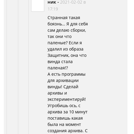
ник
-
2021-02-02 в
17:19
Странная такая
боязнь… Я для себя
сам делаю сборки,
так они что
паленые? Если я
удалил из образа
Защитник, она что
винда стала
паленая!?
А есть программы
для архивации
винды! Сделай
архивы и
экспериментируй!
Угробишь ось, с
архива за 10 минут
поставишь какая
была на момент
создания архива. С