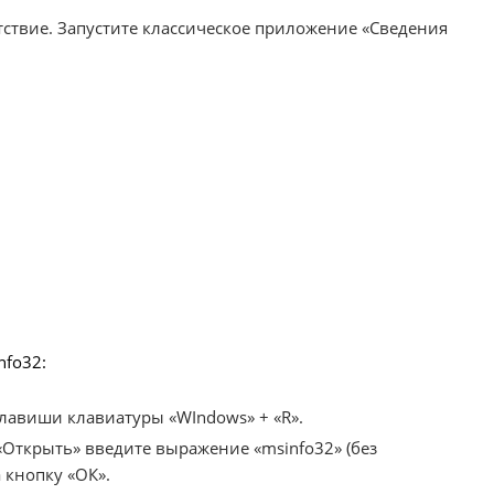
тствие. Запустите классическое приложение «Сведения
nfo32:
авиши клавиатуры «WIndows» + «R».
«Открыть» введите выражение «msinfo32» (без
 кнопку «ОК».