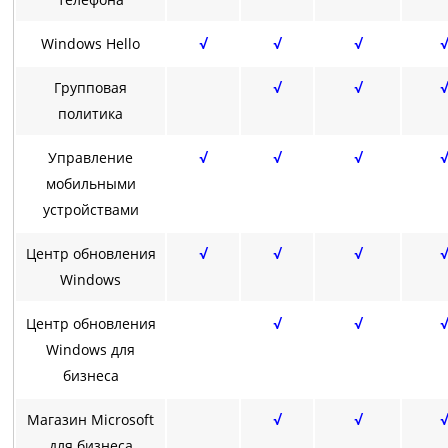
Windows Hello
√
√
√
√
Групповая
√
√
√
политика
Управление
√
√
√
√
мобильными
устройствами
Центр обновления
√
√
√
√
Windows
Центр обновления
√
√
√
Windows для
бизнеса
Магазин Microsoft
√
√
√
для бизнеса