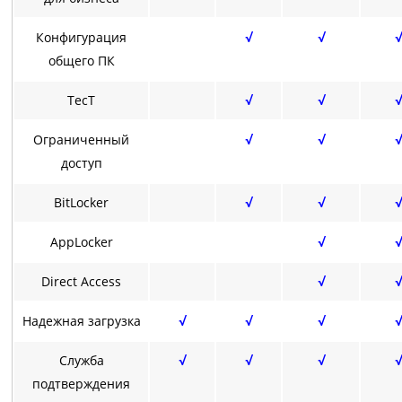
Конфигурация
√
√
√
общего ПК
ТесТ
√
√
√
Ограниченный
√
√
√
доступ
BitLocker
√
√
√
AppLocker
√
√
Direct Access
√
√
Надежная загрузка
√
√
√
√
Служба
√
√
√
√
подтверждения