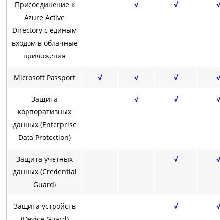
Присоединение к
√
√
√
Azure Active
Directory с единым
входом в облачные
приложения
Microsoft Passport
√
√
√
√
Защита
√
√
√
корпоративных
данных (Enterprise
Data Protection)
Защита учетных
√
√
данных (Credential
Guard)
Защита устройств
√
√
(Device Guard)