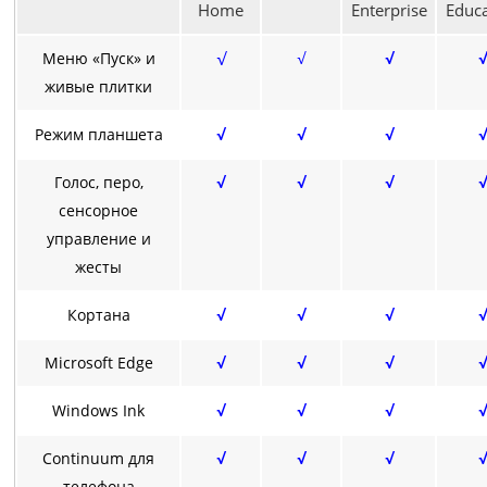
Home
Enterprise
Educa
√
Меню «Пуск» и
√
√
√
живые плитки
Режим планшета
√
√
√
√
Голос, перо,
√
√
√
√
сенсорное
управление и
жесты
Кортана
√
√
√
√
Microsoft Edge
√
√
√
√
Windows Ink
√
√
√
√
Continuum для
√
√
√
√
телефона