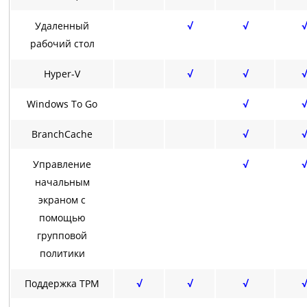
Удаленный
√
√
√
рабочий стол
Hyper-V
√
√
√
Windows To Go
√
√
BranchCache
√
√
Управление
√
√
начальным
экраном с
помощью
групповой
политики
Поддержка TPM
√
√
√
√