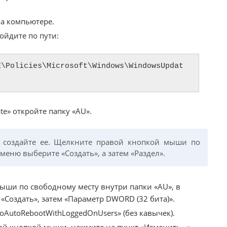
на компьютере.
ойдите по пути:
E\Policies\Microsoft\Windows\WindowsUpdat
e» откройте папку «AU».
т, создайте ее. Щелкните правой кнопкой мыши по
меню выберите «Создать», а затем «Раздел».
ши по свободному месту внутри папки «AU», в
Создать», затем «Параметр DWORD (32 бита)».
AutoRebootWithLoggedOnUsers» (без кавычек).