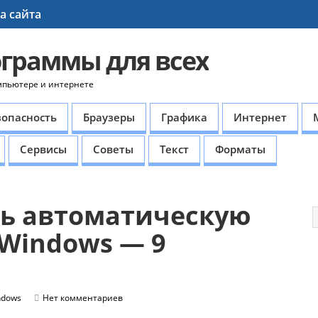
а сайта
ограммы для всех
мпьютере и интернете
зопасность
Браузеры
Графика
Интернет
Сервисы
Советы
Текст
Форматы
ь автоматическую
 Windows — 9
ndows
Нет комментариев