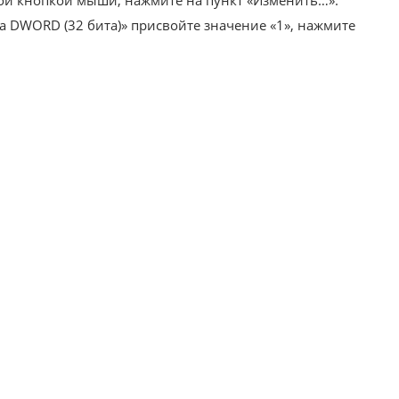
ой кнопкой мыши, нажмите на пункт «Изменить…».
а DWORD (32 бита)» присвойте значение «1», нажмите