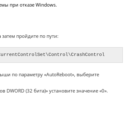
емы при отказе Windows.
а затем пройдите по пути:
CurrentControlSet\Control\CrashControl
ши по параметру «AutoReboot», выберите
в DWORD (32 бита)» установите значение «0».