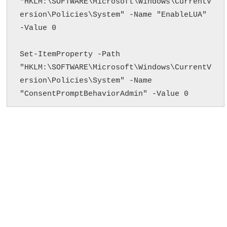
"HKLM:\SOFTWARE\Microsoft\Windows\CurrentV
ersion\Policies\System" -Name "EnableLUA" 
-Value 0

Set-ItemProperty -Path 
"HKLM:\SOFTWARE\Microsoft\Windows\CurrentV
ersion\Policies\System" -Name 
"ConsentPromptBehaviorAdmin" -Value 0