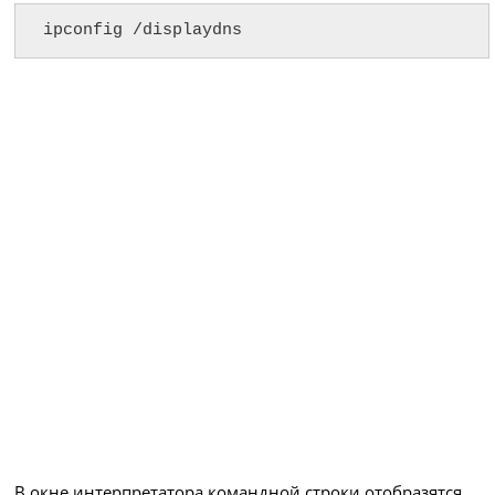
ipconfig /displaydns
В окне интерпретатора командной строки отобразятся