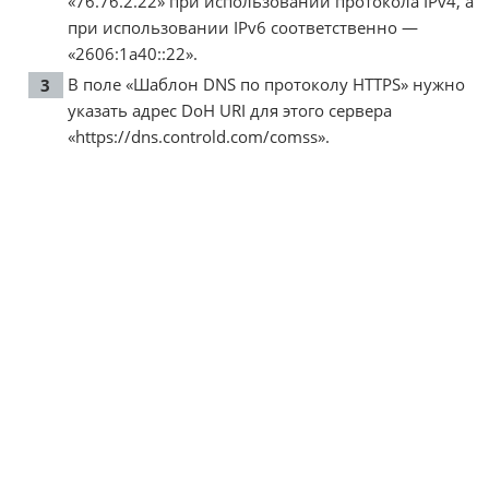
«76.76.2.22» при использовании протокола IPv4, а
при использовании IPv6 соответственно —
«2606:1a40::22».
В поле «Шаблон DNS по протоколу HTTPS» нужно
указать адрес DoH URI для этого сервера
«https://dns.controld.com/comss».