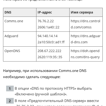
DNS
IP-адрес
Имя сервера
Comms.one
76.76.2.22
https://dns.control
2606:1a40::22
d.com/comss
Adguard
94.140.14.14
https://dns.adguar
2a10:50c0::ad1:ff
d-dns.com
OpenDNS
208.67.222.222
https://doh.opend
2620:119:35::35
ns.com/dns-query
Например, при использовании Comms.one DNS
необходимо сделать следующее:
В опции «DNS по протоколу HTTPS» выбрать
«Включено (ручной шаблон)».
В поле «Предпочтительный DNS-сервер» ввести