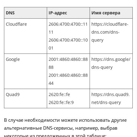
DNS
IP-адрес
Имя сервера
Cloudflare
2606:4700:4700::11
https://cloudflare-
11
dns.com/dns-
2606:4700:4700::10
query
01
Google
2001:4860:4860::88
https://dns.google/
88
dns-query
2001:4860:4860::88
44
Quad9
2620:fe::fe
https://dns.quad9.
2620:fe::fe:9
net/dns-query
В случае необходимости можете использовать другие
альтернативные DNS-сервисы, например, выбрав
некоторые из предложенных в этой таблице: