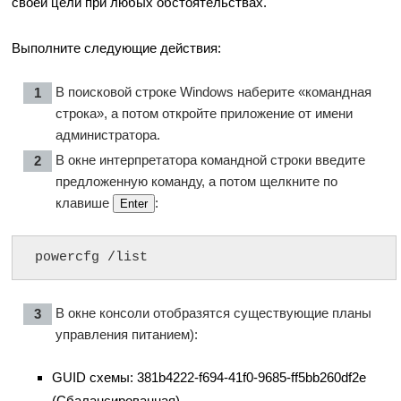
своей цели при любых обстоятельствах.
Выполните следующие действия:
В поисковой строке Windows наберите «командная
строка», а потом откройте приложение от имени
администратора.
В окне интерпретатора командной строки введите
предложенную команду, а потом щелкните по
клавише
:
Enter
powercfg /list
В окне консоли отобразятся существующие планы
управления питанием):
GUID схемы: 381b4222-f694-41f0-9685-ff5bb260df2e
(Сбалансированная)