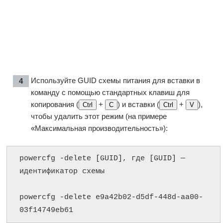
Используйте GUID схемы питания для вставки в
команду с помощью стандартных клавиш для
копирования (
+
) и вставки (
+
),
Ctrl
C
Ctrl
V
чтобы удалить этот режим (на примере
«Максимальная производительность»):
powercfg -delete [GUID], где [GUID] — 
идентификатор схемы

powercfg -delete e9a42b02-d5df-448d-aa00-
03f14749eb61