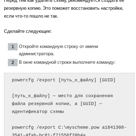
Перед тем как удалить схему, рекомендуется создать ее
резервную копию. Это поможет восстановить настройки,
если что-то пошло не так.
Сделайте следующее:
Откройте командную строку от имени
администратора.
В окне командной строки выполните команду:
powercfg /export [путь_к_файлу] [GUID]

[путь_к_файлу] — место для сохранения 
файла резервной копии, а [GUID] — 
идентификатор схемы

powercfg /export C:\myscheme.pow a1841308-
3541-4fab-bc81-f71556f20b4a