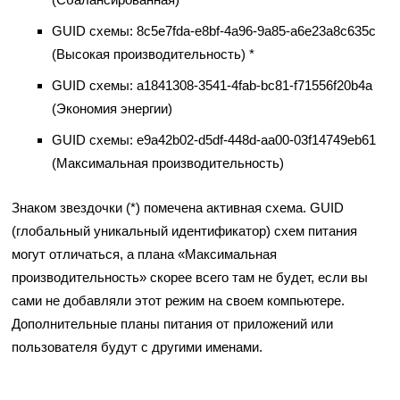
GUID схемы: 8c5e7fda-e8bf-4a96-9a85-a6e23a8c635c
(Высокая производительность) *
GUID схемы: a1841308-3541-4fab-bc81-f71556f20b4a
(Экономия энергии)
GUID схемы: e9a42b02-d5df-448d-aa00-03f14749eb61
(Максимальная производительность)
Знаком звездочки (*) помечена активная схема. GUID
(глобальный уникальный идентификатор) схем питания
могут отличаться, а плана «Максимальная
производительность» скорее всего там не будет, если вы
сами не добавляли этот режим на своем компьютере.
Дополнительные планы питания от приложений или
пользователя будут с другими именами.