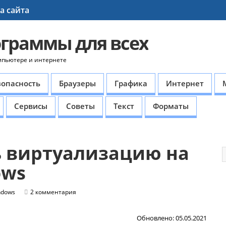
а сайта
ограммы для всех
мпьютере и интернете
зопасность
Браузеры
Графика
Интернет
Сервисы
Советы
Текст
Форматы
 виртуализацию на
ows
ndows
2 комментария
Обновлено: 05.05.2021