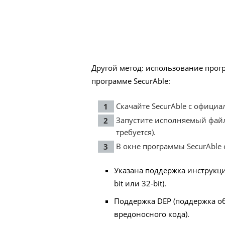
Другой метод: использование прог
программе SecurAble:
Скачайте
SecurAble
с официал
Запустите исполняемый файл
требуется).
В окне программы SecurAble 
Указана поддержка инструкци
bit или 32-bit).
Поддержка DEP (поддержка о
вредоносного кода).