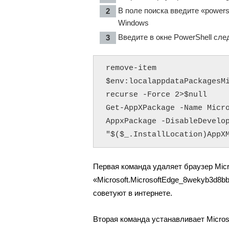
В поле поиска введите «powers
Windows
Введите в окне PowerShell сл
remove-item 
$env:localappdataPackagesM
recurse -Force 2>$null

Get-AppXPackage -Name Micr
AppxPackage -DisableDevelop
"$($_.InstallLocation)AppX
Первая команда удаляет браузер Micr
«Microsoft.MicrosoftEdge_8wekyb3d8b
советуют в интернете.
Вторая команда устанавливает Micros