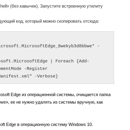
hell» (без кавычек). Запустите встроенную утилиту
едующий код, который можно скопировать отсюда:
icrosoft.MicrosoftEdge_8wekyb3d8bbwe* -
osoft.MicrosoftEdge | Foreach {Add-
mentMode -Register 
Manifest.xml" -Verbose}
osoft Edge из операционной системы, очищается папка
bwe», ее не нужно удалять из системы вручную, как
oft Edge в операционную систему Windows 10.