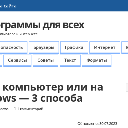
а сайта
ограммы для всех
мпьютере и интернете
зопасность
Браузеры
Графика
Интернет
Сервисы
Советы
Текст
Форматы
 компьютер или на
ows — 3 способа
ndows
1 комментарий
Обновлено: 30.07.2023