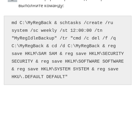
выполните команду:
md C:\MyRegBack & schtasks /create /ru 
system /sc weekly /st 12:00:00 /tn 
"MyRegIdleBackup" /tr "cmd /c del /f /q 
C:\MyRegBack & cd /d C:\MyRegBack & reg 
save HKLM\SAM SAM & reg save HKLM\SECURITY 
SECURITY & reg save HKLM\SOFTWARE SOFTWARE 
& reg save HKLM\SYSTEM SYSTEM & reg save 
HKU\.DEFAULT DEFAULT"