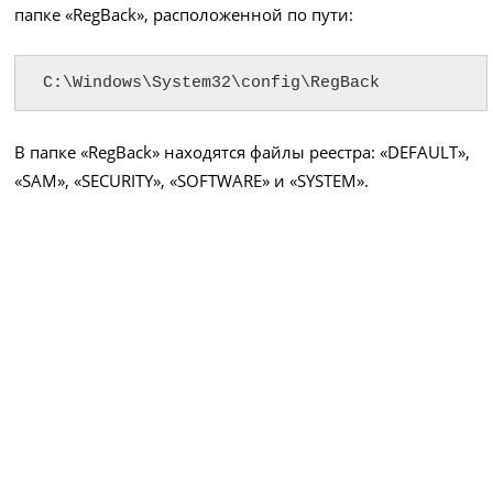
папке «RegBack», расположенной по пути:
C:\Windows\System32\config\RegBack
В папке «RegBack» находятся файлы реестра: «DEFAULT»,
«SAM», «SECURITY», «SOFTWARE» и «SYSTEM».