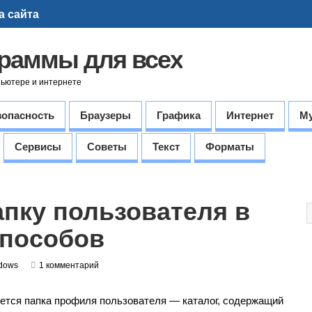
а сайта
граммы для всех
пьютере и интернете
зопасность
Браузеры
Графика
Интернет
М
Сервисы
Советы
Текст
Форматы
апку пользователя в
способов
dows
1 комментарий
ется папка профиля пользователя — каталог, содержащий