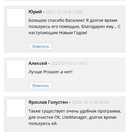
Юрий
-
2022-12-23 в 13:28
Большое спасибо Василию! Я долгое время
пользуюсь его помощью, благодарен ему… С
наступающим Новым Годом!
Ответить
Алексей
-
2023-01-03 в 14:01
Лучше Privazer-а нет!
Ответить
Ярослав Голустян
-
2025-10-11 в 20:50
Также существует очень удобная программа,
для очистки ПК, LiteManager, долгое время
пользуюсь ей.