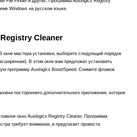
ate File Finder и других. Программа Auslogics Registry
теме Windows на русском языке.
Registry Cleaner
 В окне мастера установки, выберите следующий порядок
асширенная). В этом окне вам предложат установить
ную программу Auslogics BoostSpeed. Снимите флажок
новки постороннего дополнительного приложения, которое
лавное окно Auslogics Registry Cleaner. Программа
естра требует внимания, и предлагает провести