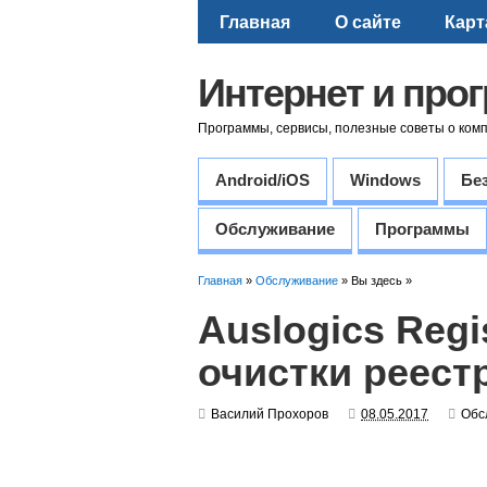
Главная
О сайте
Карт
Интернет и про
Программы, сервисы, полезные советы о ком
Android/iOS
Windows
Бе
Обслуживание
Программы
Главная
»
Обслуживание
» Вы здесь »
Auslogics Regi
очистки реест
Василий Прохоров
08.05.2017
Обс