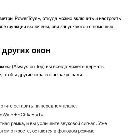
метры PowerToys», откуда можно включить и настроить
все функции включены, они запускаются с помощью
 других окон
он» (Always on Top) вы всегда можете держать
 чтобы другие окна его не закрывали.
хотите оставить на переднем плане.
Win» + «Ctrl» + «T».
етная рамка, и вы услышите звуковой сигнал. Уже
отом откроете, остаются в фоновом режиме.