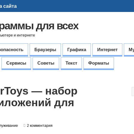
а сайта
граммы для всех
пьютере и интернете
зопасность
Браузеры
Графика
Интернет
М
Сервисы
Советы
Текст
Форматы
erToys — набор
иложений для
луживание
2 комментария