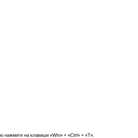
о нажмите на клавиши «Win» + «Ctrl» + «T».