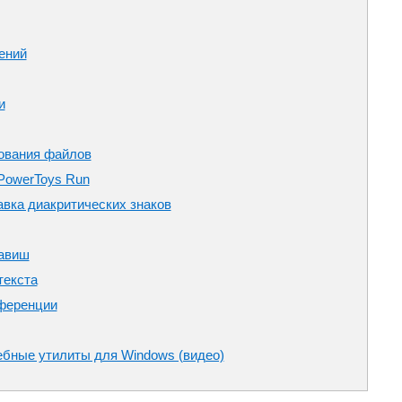
ений
и
ования файлов
PowerToys Run
авка диакритических знаков
лавиш
текста
ференции
ебные утилиты для Windows (видео)