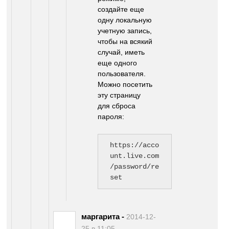
создайте еще
одну локальную
учетную запись,
чтобы на всякий
случай, иметь
еще одного
пользователя.
Можно посетить
эту страницу
для сброса
пароля:
https://acco
unt.live.com
/password/re
set
маргарита
-
2014-12-
25 в 11:05