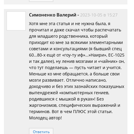
Симоненко Валерий
-
2023-10-05 в 15:27
Хотя мне эта статья и не нужна была, я
прочитал и даже скачал чтобы распечатать
для младшего родственника, который
приходит ко мне за всякими элементарными
советами и консультациями (я бывший спец
60…80-х ещё от «гоу-ту иф»…»Наири», ЕС-1025
и так далее), ну ленив мозгами и «чайник» он,
что тут поделаешь — пусть читает и учится.
Меньше ко мне обращается, а больше свои
мозги развивает. Отлично написано,
доходчиво и без этих зазнайских показушных
выпендрежей «компьютерных гениев,
родившихся с мышкой в руках»! Без
жаргонизмов, специфических выражений и
терминов. Вот в чем ПЛЮС этой статьи.
Молодец автор!
Ответить