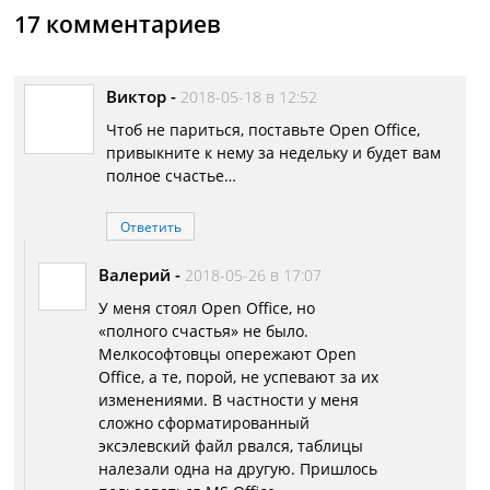
17 комментариев
Виктор
-
2018-05-18 в 12:52
Чтоб не париться, поставьте Open Office,
привыкните к нему за недельку и будет вам
полное счастье…
Ответить
Валерий
-
2018-05-26 в 17:07
У меня стоял Open Office, но
«полного счастья» не было.
Мелкософтовцы опережают Open
Office, а те, порой, не успевают за их
изменениями. В частности у меня
сложно сформатированный
эксэлевский файл рвался, таблицы
налезали одна на другую. Пришлось