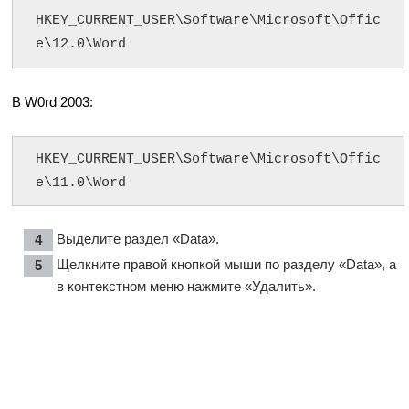
HKEY_CURRENT_USER\Software\Microsoft\Offic
e\12.0\Word
В W0rd 2003:
HKEY_CURRENT_USER\Software\Microsoft\Offic
e\11.0\Word
Выделите раздел «Data».
Щелкните правой кнопкой мыши по разделу «Data», а
в контекстном меню нажмите «Удалить».