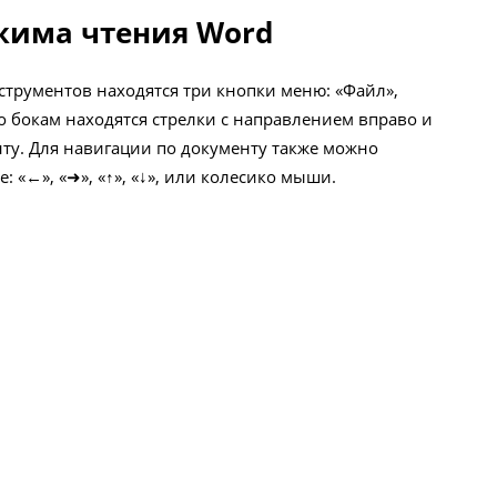
жима чтения Word
струментов находятся три кнопки меню: «Файл»,
по бокам находятся стрелки с направлением вправо и
ту. Для навигации по документу также можно
: «←», «➜», «↑», «↓», или колесико мыши.