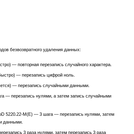
одов безвозвратного удаления данных:
тро) — повторная перезапись случайного характера.
быстро) — перезапись цифрой ноль.
ется) — перезапись случайными данными.
га — перезапись нулями, а затем запись случайными
 5220.22-M(E) — 3 шага — перезапись нулями, затем
и данными.
резапись 3 раза нулями, затем перезапись 3 раза