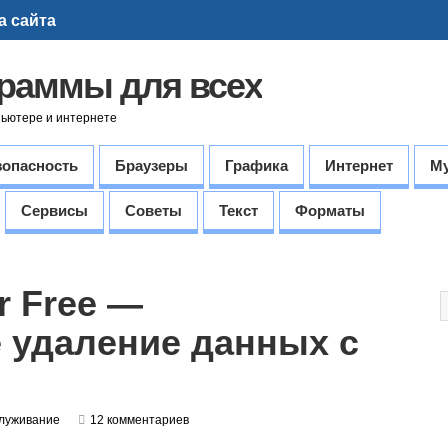
а сайта
граммы для всех
пьютере и интернете
зопасность
Браузеры
Графика
Интернет
М
Сервисы
Советы
Текст
Форматы
or Free —
 удаление данных с
луживание
12 комментариев