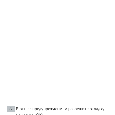
В окне с предупреждением разрешите отладку
нажав на «ОК».