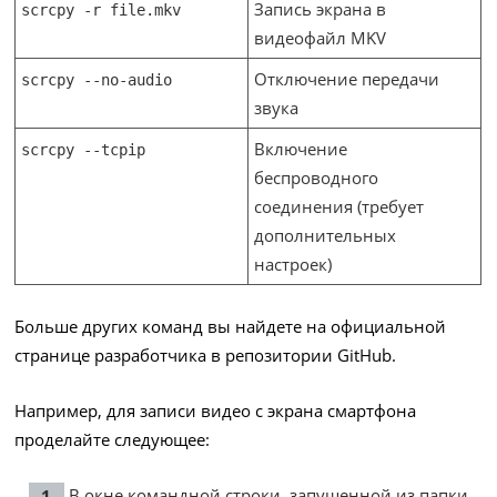
Запись экрана в
scrcpy -r file.mkv
видеофайл MKV
Отключение передачи
scrcpy --no-audio
звука
Включение
scrcpy --tcpip
беспроводного
соединения (требует
дополнительных
настроек)
Больше других команд вы найдете на официальной
странице разработчика в репозитории GitHub.
Например, для записи видео с экрана смартфона
проделайте следующее:
В окне командной строки, запущенной из папки