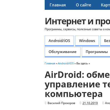
Главная
О сайте
Карт
Интернет и пр
Программы, сервисы, полезные советы о ко
Android/iOS
Windows
Бе
Обслуживание
Программы
Главная
»
Android/iOS
» Вы здесь »
AirDroid: обм
управление т
компьютера
Василий Прохоров
21.10.2019
And