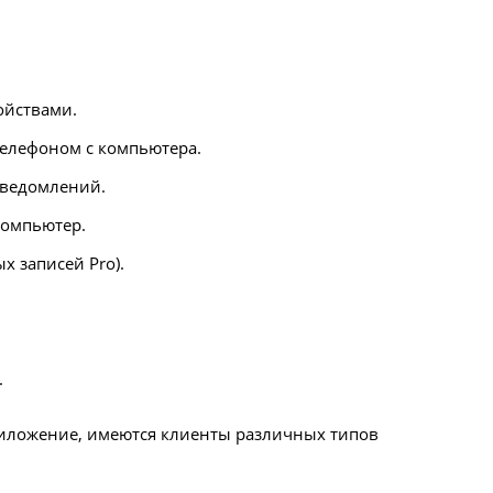
ойствами.
елефоном с компьютера.
уведомлений.
компьютер.
х записей Pro).
.
риложение, имеются клиенты различных типов