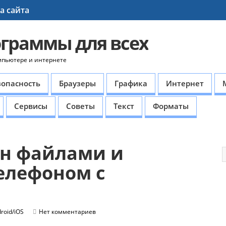
а сайта
ограммы для всех
мпьютере и интернете
зопасность
Браузеры
Графика
Интернет
Сервисы
Советы
Текст
Форматы
ен файлами и
елефоном с
roid/iOS
Нет комментариев