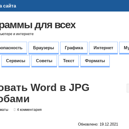
а сайта
граммы для всех
пьютере и интернете
зопасность
Браузеры
Графика
Интернет
М
Сервисы
Советы
Текст
Форматы
овать Word в JPG
обами
маты
4 комментария
Обновлено: 19.12.2021