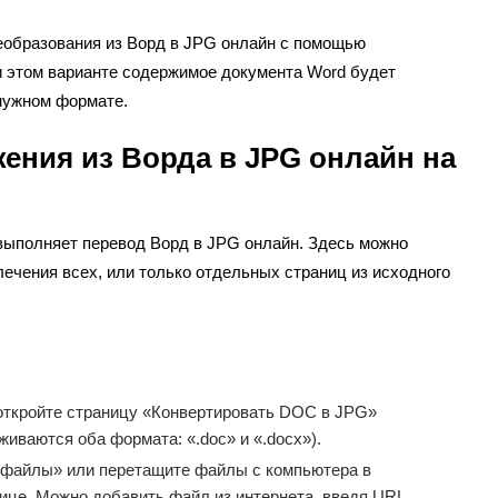
еобразования из Ворд в JPG онлайн с помощью
и этом варианте содержимое документа Word будет
 нужном формате.
жения из Ворда в JPG онлайн на
 выполняет перевод Ворд в JPG онлайн. Здесь можно
ечения всех, или только отдельных страниц из исходного
ткройте страницу «Конвертировать DOC в JPG»
живаются оба формата: «.doc» и «.docx»).
 файлы» или перетащите файлы с компьютера в
ице. Можно добавить файл из интернета, введя URL