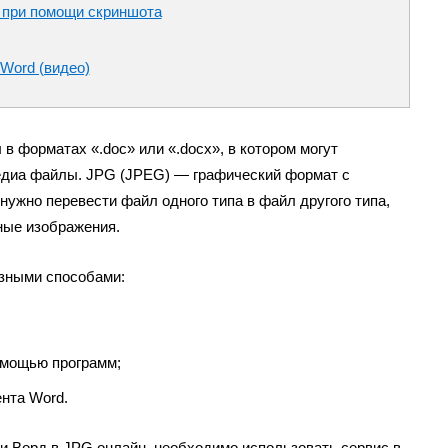
 при помощи скриншота
Word (видео)
в форматах «.doc» или «.docx», в котором могут
едиа файлы. JPG (JPEG) — графический формат с
 нужно перевести файл одного типа в файл другого типа,
ные изображения.
зными способами:
омощью программ;
нта Word.
и Ворд в JPG онлайн, необходимо использовать сервис в