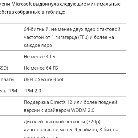
мени Microsoft выдвинула следующие минимальные
обства собранные в таблице:
64-битный, не менее двух ядер с тактовой
частотой от 1 гигагерца (ГГц) и более на
каждое ядро
Не менее 4 ГБ
SSD)
Не менее 64 ГБ
 платы
UEFI с Secure Boot
уль TPM
TPM 2.0
Поддержка DirectX 12 или более поздней
версии с драйвером WDDM 2.0
Дисплей высокой четкости (720p) с
диагональю не менее 9 дюймов, 8 бит на
цветовой канал