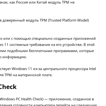
ранах, как Россия или Китай модуль TPM не
 доверенный модуль TPM (Trusted Platform Model)
но или с помощью специально созданных приложений
s 11 системные требования на его устройстве. В этой
ькими подобными бесплатными программами, которые
ую информацию.
вует Windows 11 из-за центрального процессора Intel
уля TPM на материнской плате.
Check
Windows PC Health Check) — приложение, созданное в
еления готовности компьютера перейти на следующую