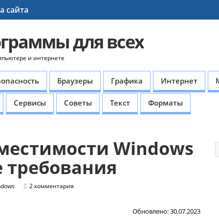
а сайта
ограммы для всех
мпьютере и интернете
зопасность
Браузеры
Графика
Интернет
Сервисы
Советы
Текст
Форматы
местимости Windows
е требования
ndows
2 комментария
Обновлено: 30.07.2023