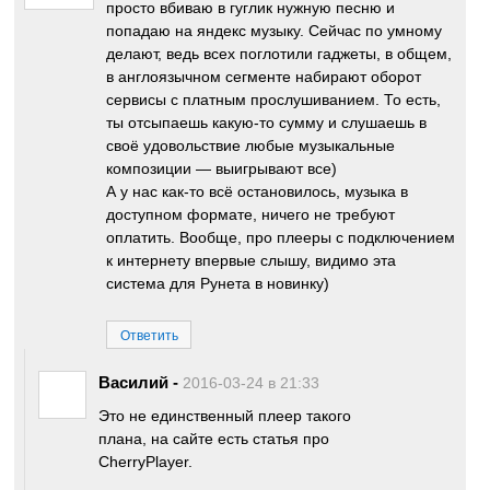
просто вбиваю в гуглик нужную песню и
попадаю на яндекс музыку. Сейчас по умному
делают, ведь всех поглотили гаджеты, в общем,
в англоязычном сегменте набирают оборот
сервисы с платным прослушиванием. То есть,
ты отсыпаешь какую-то сумму и слушаешь в
своё удовольствие любые музыкальные
композиции — выигрывают все)
А у нас как-то всё остановилось, музыка в
доступном формате, ничего не требуют
оплатить. Вообще, про плееры с подключением
к интернету впервые слышу, видимо эта
система для Рунета в новинку)
Ответить
Василий
-
2016-03-24 в 21:33
Это не единственный плеер такого
плана, на сайте есть статья про
CherryPlayer.