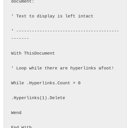
document:

' Text to display is left intact

' ----------------------------------------
-------

With ThisDocument

' Loop while there are hyperlinks afoot!

While .Hyperlinks.Count > 0

.Hyperlinks(1).Delete

Wend

End With
