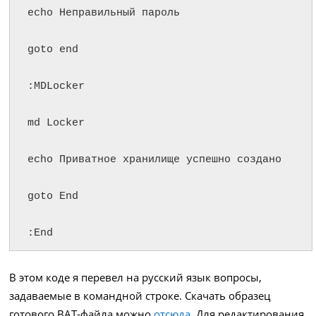
echo Неправильный пароль

goto end

:MDLocker

md Locker

echo Приватное хранилище успешно создано

goto End

:End
В этом коде я перевел на русский язык вопросы,
задаваемые в командной строке. Скачать образец
готового BAT-файла можно
отсюда
. Для редактирования