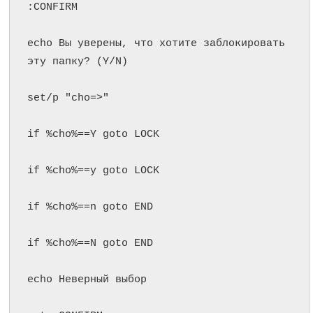
:CONFIRM

echo Вы уверены, что хотите заблокировать 
эту папку? (Y/N)

set/p "cho=>"

if %cho%==Y goto LOCK

if %cho%==y goto LOCK

if %cho%==n goto END

if %cho%==N goto END

echo Неверный выбор
