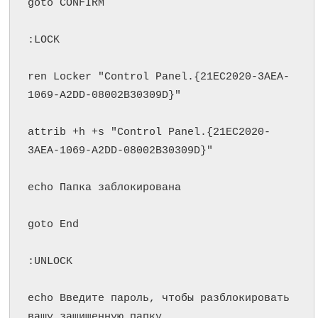
goto CONFIRM

:LOCK

ren Locker "Control Panel.{21EC2020-3AEA-
1069-A2DD-08002B30309D}"

attrib +h +s "Control Panel.{21EC2020-
3AEA-1069-A2DD-08002B30309D}"

echo Папка заблокирована

goto End

:UNLOCK

echo Введите пароль, чтобы разблокировать 
вашу защищенную папку
