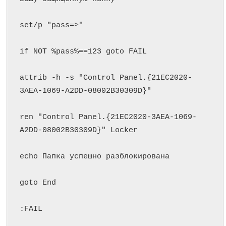
set/p "pass=>"

if NOT %pass%==123 goto FAIL

attrib -h -s "Control Panel.{21EC2020-
3AEA-1069-A2DD-08002B30309D}"

ren "Control Panel.{21EC2020-3AEA-1069-
A2DD-08002B30309D}" Locker

echo Папка успешно разблокирована

goto End

:FAIL
