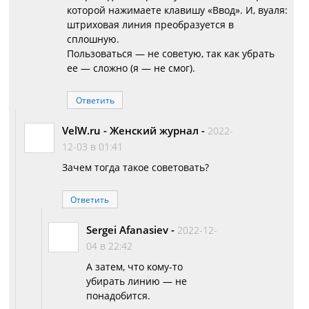
которой нажимаете клавишу «Ввод». И, вуаля:
штриховая линия преобразуется в
сплошную.
Пользоваться — не советую, так как убрать
ее — сложно (я — не смог).
Ответить
VelW.ru - Женский журнал
-
2022-
12-03 в 01:41
Зачем тогда такое советовать?
Ответить
Sergei Afanasiev
-
2022-12-
04 в 22:42
А затем, что кому-то
убирать линию — не
понадобится.