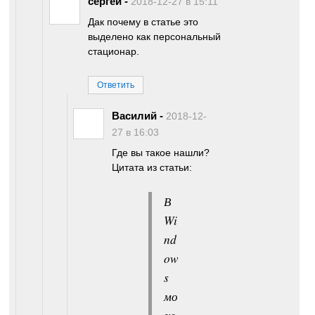
сергей
-
2018-12-27 в 15:11
Дак почему в статье это
выделено как персональный
стационар.
Ответить
Василий
-
2018-12-
27 в 16:03
Где вы такое нашли?
Цитата из статьи:
В
Wi
nd
ow
s
мо