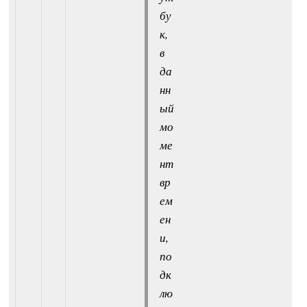
бу
к,
в
да
нн
ый
мо
ме
нт
вр
ем
ен
и,
по
дк
лю