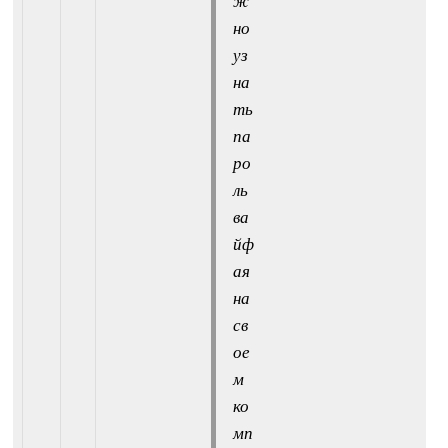
ж
но
уз
на
ть
па
ро
ль
ва
йф
ая
на
св
ое
м
ко
мп