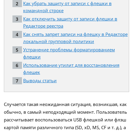
Как убрать защиту от записи с флешки в
командной строке
Как отключить защиту от записи флешки в
Редакторе реестра
Как снять запрет записи на флешку в Редакторе
локальной групповой политики
Устранение проблемы форматированием
флешки
Использование утилит для восстановления
флешек
Выводы статьи
Случается такая неожиданная ситуация, возникшая, как
обычно, в самый неподходящий момент. Пользователь
рассчитывает воспользоваться USB флешкой или флэш
картой памяти различного типа (SD, xD, MS, CF и т. д.), а