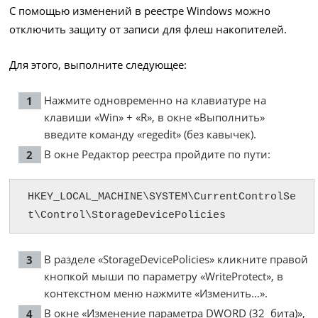
С помощью изменений в реестре Windows можно
отключить защиту от записи для флеш накопителей.
Для этого, выполните следующее:
Нажмите одновременно на клавиатуре на
клавиши «Win» + «R», в окне «Выполнить»
введите команду «regedit» (без кавычек).
В окне Редактор реестра пройдите по пути:
HKEY_LOCAL_MACHINE\SYSTEM\CurrentControlSe
t\Control\StorageDevicePolicies
В разделе «StorageDevicePolicies» кликните правой
кнопкой мыши по параметру «WriteProtect», в
контекстном меню нажмите «Изменить…».
В окне «Изменение параметра DWORD (32 бита)»,