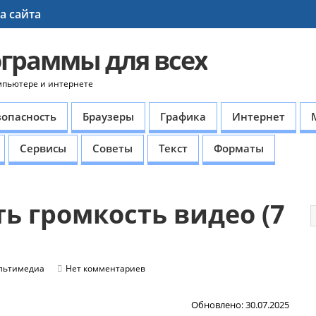
а сайта
ограммы для всех
мпьютере и интернете
зопасность
Браузеры
Графика
Интернет
Сервисы
Советы
Текст
Форматы
ь громкость видео (7
льтимедиа
Нет комментариев
Обновлено: 30.07.2025