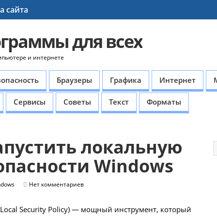
а сайта
ограммы для всех
мпьютере и интернете
зопасность
Браузеры
Графика
Интернет
Сервисы
Советы
Текст
Форматы
запустить локальную
опасности Windows
ndows
Нет комментариев
Local Security Policy) — мощный инструмент, который