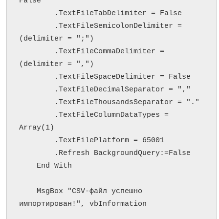
False

        .TextFileTabDelimiter = False

        .TextFileSemicolonDelimiter = 
(delimiter = ";")

        .TextFileCommaDelimiter = 
(delimiter = ",")

        .TextFileSpaceDelimiter = False

        .TextFileDecimalSeparator = ","

        .TextFileThousandsSeparator = "."

        .TextFileColumnDataTypes = 
Array(1)

        .TextFilePlatform = 65001

        .Refresh BackgroundQuery:=False

    End With

    MsgBox "CSV-файл успешно 
импортирован!", vbInformation
