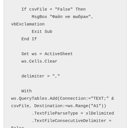
    If csvFile = "False" Then

        MsgBox "Файл не выбран", 
vbExclamation

        Exit Sub

    End If

    Set ws = ActiveSheet

    ws.Cells.Clear

    delimiter = ","

    With 
ws.QueryTables.Add(Connection:="TEXT;" & 
csvFile, Destination:=ws.Range("A1"))

        .TextFileParseType = xlDelimited

        .TextFileConsecutiveDelimiter = 