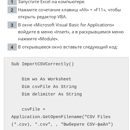
Запустите Excel на компьютере.
Нажмите сочетание клавиш «Alt» + «F11», чтобы
открыть редактор VBA.
В окне «Microsoft Visual Basic for Applications»
войдите в меню «Insert», а в раскрывшемся меню
нажмите «Module».
В открывшееся окно вставьте следующий код:
Sub ImportCSVCorrectly()

    Dim ws As Worksheet

    Dim csvFile As String

    Dim delimiter As String

    csvFile = 
Application.GetOpenFilename("CSV Files 
(*.csv), *.csv", , "Выберите CSV-файл")
