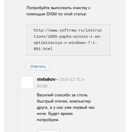
Попробуйте выполнить очистку с
помощью DISM по этой статье:
http://www.softrew.ru/instruc
tions/1065-papka-winsxs-i-ee-
optimizaciya-v-windows-7-i-
881.html
Ответить
stebakov
-
2016-12-31 в
00:08
Василий спасибо за столь
быстрый отклик, компьютер
друга, а у нас уже первый час
ночи. Будет время
попробуем.