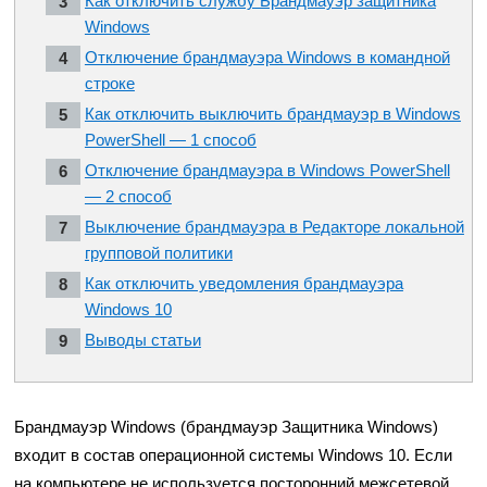
Как отключить службу Брандмауэр защитника
Windows
Отключение брандмауэра Windows в командной
строке
Как отключить выключить брандмауэр в Windows
PowerShell — 1 способ
Отключение брандмауэра в Windows PowerShell
— 2 способ
Выключение брандмауэра в Редакторе локальной
групповой политики
Как отключить уведомления брандмауэра
Windows 10
Выводы статьи
Брандмауэр Windows (брандмауэр Защитника Windows)
входит в состав операционной системы Windows 10. Если
на компьютере не используется посторонний межсетевой