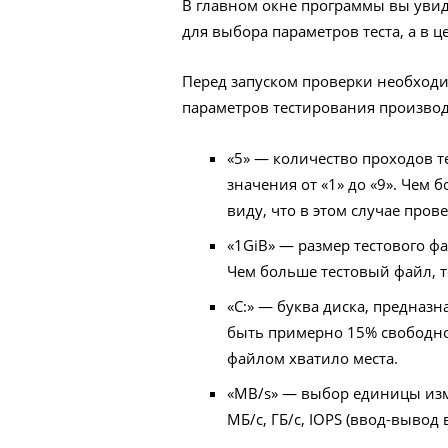
В главном окне программы вы увиди
для выбора параметров теста, а в 
Перед запуском проверки необходи
параметров тестирования производ
«5» — количество проходов т
значения от «1» до «9». Чем 
виду, что в этом случае про
«1GiB» — размер тестового фа
Чем больше тестовый файл, т
«C:» — буква диска, предназ
быть примерно 15% свободног
файлом хватило места.
«MB/s» — выбор единицы изм
МБ/с, ГБ/с, IOPS (ввод-вывод