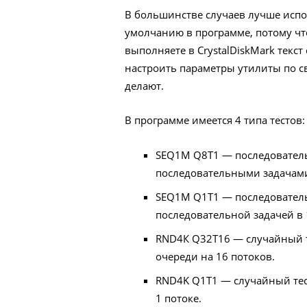
В большинстве случаев лучше испо
умолчанию в программе, потому чт
выполняете в CrystalDiskMark текс
настроить параметры утилиты по с
делают.
В программе имеется 4 типа тестов:
SEQ1М Q8T1 — последовательн
последовательными задачами 
SEQ1М Q1T1 — последовательн
последовательной задачей в 
RND4К Q32T16 — случайный те
очереди на 16 потоков.
RND4K Q1T1 — случайный тест
1 потоке.