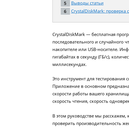
Выводы статьи
CrystalDiskMark: проверка
CrystalDiskMark — бесплатная прог
последовательного и случайного ч
накопителе или USB-носителе. Инфо
гигабайтах в секунду (ГБ/с), количе
миллисекундах.
Это инструмент для тестирования 
Приложение в основном предназнач
скорости работы вашего хранилища
скорость чтения, скорость одновре
В этом руководстве мы расскажем, к
проверить производительность жест