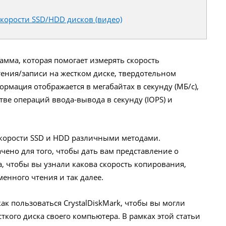
 скорости SSD/HDD дисков (видео)
рамма, которая помогает измерять скорость
тения/записи на жестком диске, твердотельном
рмация отображается в мегабайтах в секунду (МБ/с),
стве операций ввода-вывода в секунду (IOPS) и
скорости SSD и HDD различными методами.
ено для того, чтобы дать вам представление о
, чтобы вы узнали какова скорость копирования,
менного чтения и так далее.
ак пользоваться CrystalDiskMark, чтобы вы могли
кого диска своего компьютера. В рамках этой статьи