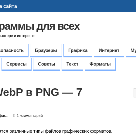
а сайта
граммы для всех
пьютере и интернете
зопасность
Браузеры
Графика
Интернет
М
Сервисы
Советы
Текст
Форматы
WebP в PNG — 7
фика
1 комментарий
ятся различные типы файлов графических форматов,