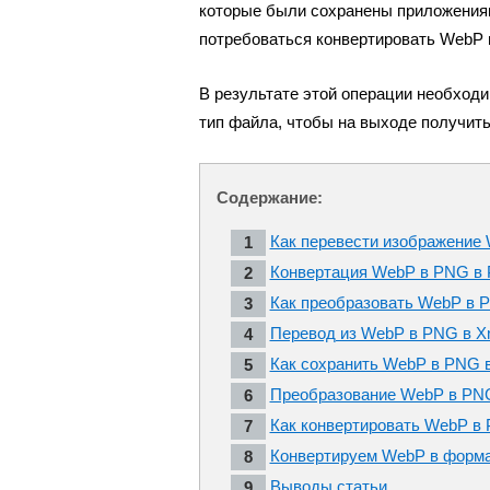
которые были сохранены приложения
потребоваться конвертировать WebP
В результате этой операции необходи
тип файла, чтобы на выходе получит
Содержание:
Как перевести изображение 
Конвертация WebP в PNG в P
Как преобразовать WebP в P
Перевод из WebP в PNG в X
Как сохранить WebP в PNG в
Преобразование WebP в PNG
Как конвертировать WebP в
Конвертируем WebP в форма
Выводы статьи