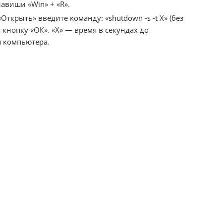
авиши «Win» + «R».
Открыть» введите команду: «shutdown -s -t X» (без
 кнопку «ОК». «X» — время в секундах до
 компьютера.