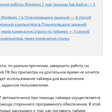
шения работы Windows 7 при помощи bat файла — 3
 Windows 7 в Планировщике заданий — 4 способ
ючения компьютера в Планировщике заданий
через командную строку по таймеру — 5 способ
 компьютера через командную строку
ости, по разным причинам, завершить работу на
й ПК без присмотра на длительное время не хочется.
удет использование таймера для выключения
, заданное пользователем.
 автоматически при помощи таймера осуществляется
омощи стороннего программного обеспечения. В этой
торых рассказано о том, как поставить таймер