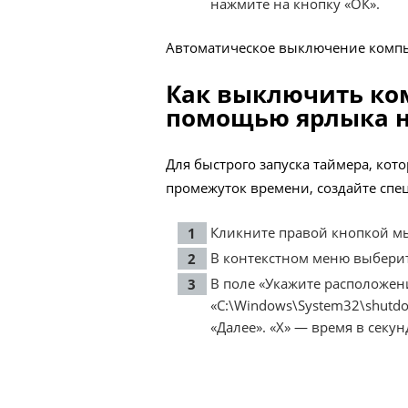
нажмите на кнопку «ОК».
Автоматическое выключение компью
Как выключить ком
помощью ярлыка на
Для быстрого запуска таймера, ко
промежуток времени, создайте спе
Кликните правой кнопкой мы
В контекстном меню выберите
В поле «Укажите расположени
«C:\Windows\System32\shutdow
«Далее». «X» — время в секу