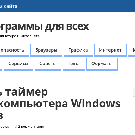
а сайта
ограммы для всех
мпьютере и интернете
зопасность
Браузеры
Графика
Интернет
Сервисы
Советы
Текст
Форматы
ь таймер
компьютера Windows
в
ndows
2 комментария