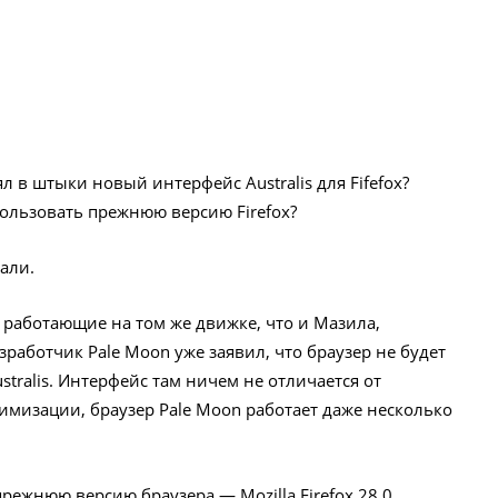
ял в штыки новый интерфейс Australis для Fifefox?
пользовать прежнюю версию Firefox?
али.
 работающие на том же движке, что и Мазила,
азработчик Pale Moon уже заявил, что браузер не будет
tralis. Интерфейс там ничем не отличается от
птимизации, браузер Pale Moon работает даже несколько
ежнюю версию браузера — Mozilla Firefox 28.0,