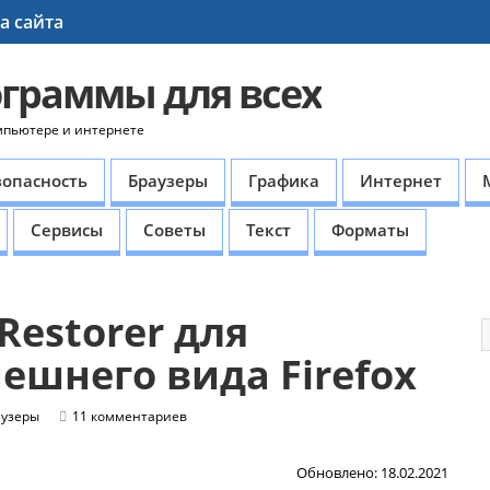
а сайта
ограммы для всех
мпьютере и интернете
зопасность
Браузеры
Графика
Интернет
Сервисы
Советы
Текст
Форматы
Restorer для
ешнего вида Firefox
аузеры
11 комментариев
Обновлено: 18.02.2021