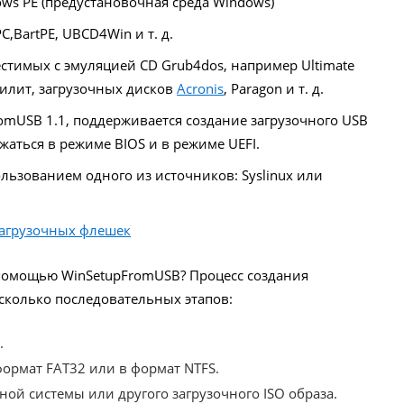
ws PE (предустановочная среда Windows)
C,BartPE, UBCD4Win и т. д.
стимых с эмуляцией CD Grub4dos, например Ultimate
илит, загрузочных дисков
Acronis
, Paragon и т. д.
omUSB 1.1, поддерживается создание загрузочного USB
жаться в режиме BIOS и в режиме UEFI.
ользованием одного из источников: Syslinux или
агрузочных флешек
 помощью WinSetupFromUSB? Процесс создания
сколько последовательных этапов:
.
рмат FAT32 или в формат NTFS.
ой системы или другого загрузочного ISO образа.