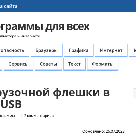
а сайта
ограммы для всех
мпьютере и интернете
зопасность
Браузеры
Графика
Интернет
Сервисы
Советы
Текст
Форматы
рузочной флешки в
mUSB
ограммы
7 комментариев
Обновлено: 26.07.2023