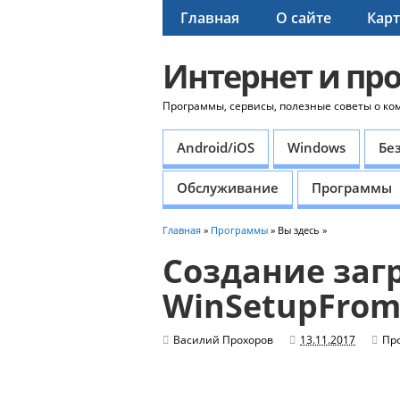
Главная
О сайте
Карт
Интернет и пр
Программы, сервисы, полезные советы о ко
Android/iOS
Windows
Бе
Обслуживание
Программы
Главная
»
Программы
» Вы здесь »
Создание заг
WinSetupFro
Василий Прохоров
13.11.2017
Пр