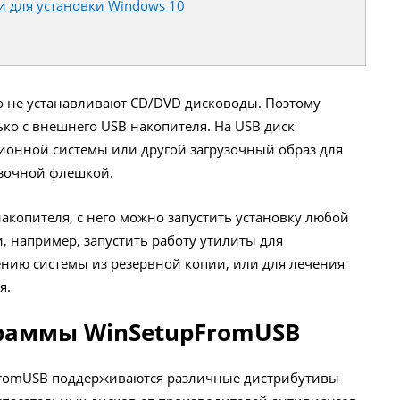
и для установки Windows 10
о не устанавливают CD/DVD дисководы. Поэтому
ько с внешнего USB накопителя. На USB диск
ионной системы или другой загрузочный образ для
узочной флешкой.
акопителя, с него можно запустить установку любой
, например, запустить работу утилиты для
нию системы из резервной копии, или для лечения
я.
раммы WinSetupFromUSB
FromUSB поддерживаются различные дистрибутивы