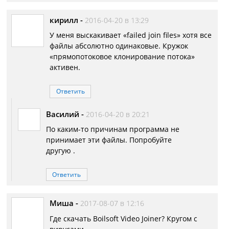
кирилл
-
2016-04-20 в 13:29
У меня выскакивает «failed join files» хотя все
файлы абсолютно одинаковые. Кружок
«прямопотоковое клонирование потока»
активен.
Ответить
Василий
-
2016-04-20 в 20:21
По каким-то причинам программа не
принимает эти файлы. Попробуйте
другую .
Ответить
Миша
-
2017-08-07 в 12:16
Где скачать Boilsoft Video Joiner? Кругом с