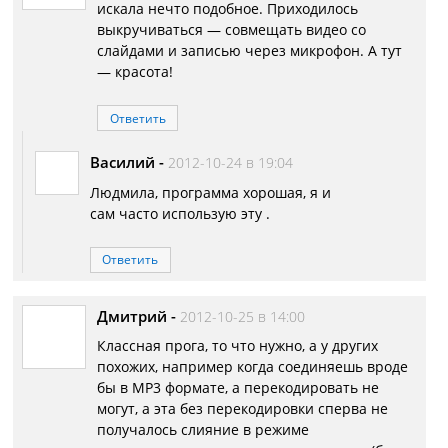
искала нечто подобное. Приходилось
выкручиваться — совмещать видео со
слайдами и записью через микрофон. А тут
— красота!
Ответить
Василий
-
2012-10-24 в 19:04
Людмила, программа хорошая, я и
сам часто использую эту .
Ответить
Дмитрий
-
2012-10-25 в 14:00
Классная прога, то что нужно, а у других
похожих, например когда соединяешь вроде
бы в МР3 формате, а перекодировать не
могут, а эта без перекодировки сперва не
получалось слияние в режиме