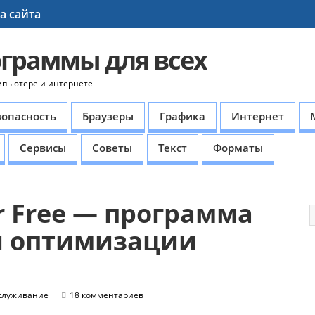
а сайта
ограммы для всех
мпьютере и интернете
зопасность
Браузеры
Графика
Интернет
Сервисы
Советы
Текст
Форматы
r Free — программа
и оптимизации
служивание
18 комментариев