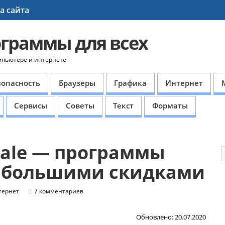
а сайта
ограммы для всех
мпьютере и интернете
зопасность
Браузеры
Графика
Интернет
Сервисы
Советы
Текст
Форматы
ale — программы
с большими скидками
тернет
7 комментариев
Обновлено: 20.07.2020