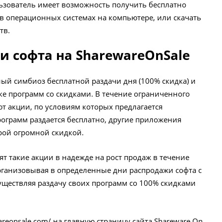
ьзователь имеет возможность получить бесплатно
 операционных системах на компьютере, или скачать
тв.
и софта на SharewareOnSale
ный симбиоз бесплатной раздачи дня (100% скидка) и
ке программ со скидками. В течение ограниченного
т акции, по условиям которых предлагается
рограмм раздается бесплатно, другие приложения
рой огромной скидкой.
т такие акции в надежде на рост продаж в течение
ганизовывая в определенные дни распродажи софта с
ществляя раздачу своих программ со 100% скидками
areonsale.com/
на главную страницу сайта Shareware On