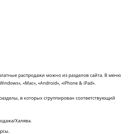
платные распродажи можно из разделов сайта. В меню
indows», «Mac», «Android», «iPhone & iPad».
дразделы, в которых сгруппирован соответствующий
родажа/Халява.
урсы.