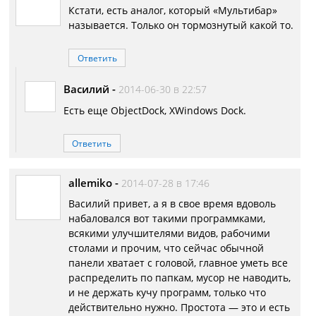
Кстати, есть аналог, который «Мультибар»
называется. Только он тормознутый какой то.
Ответить
Василий
-
2014-06-30 в 22:57
Есть еще ObjectDock, XWindows Dock.
Ответить
allemiko
-
2014-07-28 в 17:46
Василий привет, а я в свое время вдоволь
набаловался вот такими программками,
всякими улучшителями видов, рабочими
столами и прочим, что сейчас обычной
панели хватает с головой, главное уметь все
распределить по папкам, мусор не наводить,
и не держать кучу программ, только что
действительно нужно. Простота — это и есть