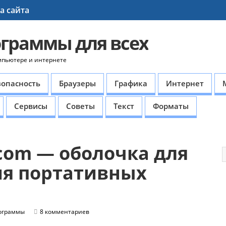
а сайта
ограммы для всех
мпьютере и интернете
зопасность
Браузеры
Графика
Интернет
Сервисы
Советы
Текст
Форматы
.com — оболочка для
ия портативных
ограммы
8 комментариев