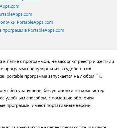
eApps.com
rtableApps.com
олочки PortableApps.com
e программ в PortableApps.com
 в папке с программой, не засоряют реестр и жесткий
е программы популярны из-за удобства их
ак portable программа запускается на любом ПК.
могут быть запущены без установки на компьютер
лее удобным способом, с помощью оболочки
рные программы имеют портативные версии
пециализирующихся на переносном софте. На сайте